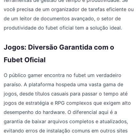
ferramentas de gestão de tempo e produtividade. Se
você precisa de um organizador de tarefas eficiente ou
de um leitor de documentos avançado, o setor de
produtividade do fubet oficial tem a solução ideal.
Jogos: Diversão Garantida com o
Fubet Oficial
O público gamer encontra no fubet um verdadeiro
paraíso. A plataforma hospeda uma vasta gama de
jogos, desde títulos casuais para passar o tempo até
jogos de estratégia e RPG complexos que exigem alto
desempenho do hardware. O diferencial aqui é a
garantia de baixar arquivos completos e atualizados,
evitando erros de instalação comuns em outros sites