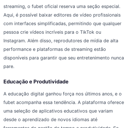
streaming, o fubet oficial reserva uma seção especial.
Aqui, é possível baixar editores de vídeo profissionais
com interfaces simplificadas, permitindo que qualquer
pessoa crie vídeos incríveis para o TikTok ou
Instagram. Além disso, reprodutores de mídia de alta
performance e plataformas de streaming estão
disponíveis para garantir que seu entretenimento nunca
pare.
Educação e Produtividade
A educação digital ganhou força nos últimos anos, e o
fubet acompanha essa tendência. A plataforma oferece
uma seleção de aplicativos educativos que variam
desde o aprendizado de novos idiomas até