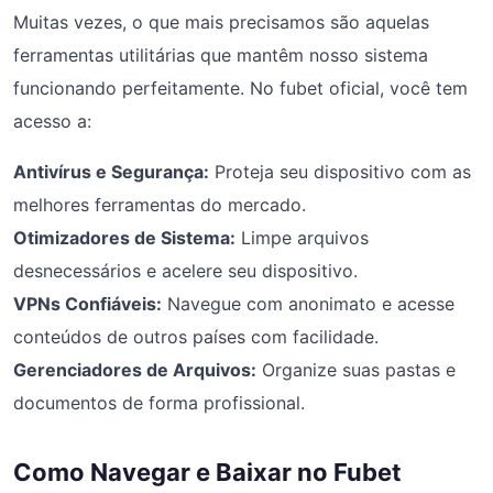
Muitas vezes, o que mais precisamos são aquelas
ferramentas utilitárias que mantêm nosso sistema
funcionando perfeitamente. No fubet oficial, você tem
acesso a:
Antivírus e Segurança:
Proteja seu dispositivo com as
melhores ferramentas do mercado.
Otimizadores de Sistema:
Limpe arquivos
desnecessários e acelere seu dispositivo.
VPNs Confiáveis:
Navegue com anonimato e acesse
conteúdos de outros países com facilidade.
Gerenciadores de Arquivos:
Organize suas pastas e
documentos de forma profissional.
Como Navegar e Baixar no Fubet