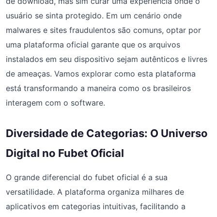
de download, mas sim curar uma experiência onde o
usuário se sinta protegido. Em um cenário onde
malwares e sites fraudulentos são comuns, optar por
uma plataforma oficial garante que os arquivos
instalados em seu dispositivo sejam autênticos e livres
de ameaças. Vamos explorar como esta plataforma
está transformando a maneira como os brasileiros
interagem com o software.
Diversidade de Categorias: O Universo
Digital no Fubet Oficial
O grande diferencial do fubet oficial é a sua
versatilidade. A plataforma organiza milhares de
aplicativos em categorias intuitivas, facilitando a