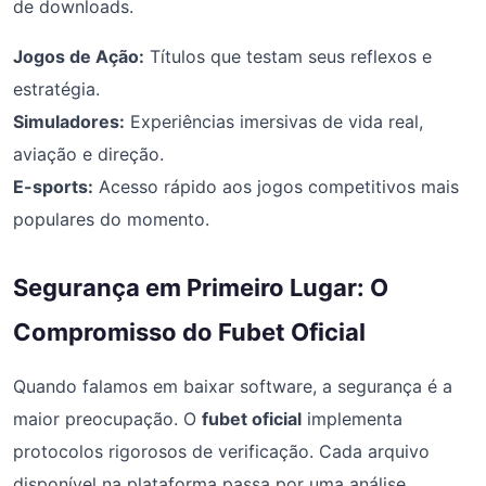
de downloads.
Jogos de Ação:
Títulos que testam seus reflexos e
estratégia.
Simuladores:
Experiências imersivas de vida real,
aviação e direção.
E-sports:
Acesso rápido aos jogos competitivos mais
populares do momento.
Segurança em Primeiro Lugar: O
Compromisso do Fubet Oficial
Quando falamos em baixar software, a segurança é a
maior preocupação. O
fubet oficial
implementa
protocolos rigorosos de verificação. Cada arquivo
disponível na plataforma passa por uma análise