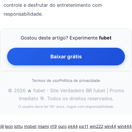
controle e desfrutar do entretenimento com
responsabilidade.
Gostou deste artigo? Experimente
fubet
Baixar grátis
Termos de uso
Política de privacidade
© 2026 🔥 fubet - Site Verdadeiro BR fubet | Promo
Imediato 🎯. Todos os direitos reservados.
O usuário deve ter 18+ anos. Jogue com responsabilidade.
jill
leon
lottu
mgbet
miami
n19
ouro
pk44
pp11
win222
win44
win444