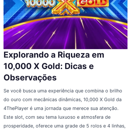
Explorando a Riqueza em
10,000 X Gold: Dicas e
Observações
Se você busca uma experiência que combina o brilho
do ouro com mecânicas dinâmicas, 10,000 X Gold da
4ThePlayer é uma jornada que merece sua atenção.
Este slot, com seu tema luxuoso e atmosfera de
prosperidade, oferece uma grade de 5 rolos e 4 linhas,