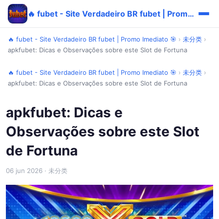
🔥 fubet - Site Verdadeiro BR fubet | Promo Imediato 🎯
🔥 fubet - Site Verdadeiro BR fubet | Promo Imediato 🎯
›
未分类
›
apkfubet: Dicas e Observações sobre este Slot de Fortuna
🔥 fubet - Site Verdadeiro BR fubet | Promo Imediato 🎯
›
未分类
›
apkfubet: Dicas e Observações sobre este Slot de Fortuna
apkfubet: Dicas e
Observações sobre este Slot
de Fortuna
06 jun 2026
· 未分类