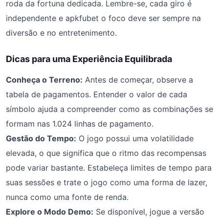
roda da fortuna dedicada. Lembre-se, cada giro é
independente e apkfubet o foco deve ser sempre na
diversão e no entretenimento.
Dicas para uma Experiência Equilibrada
Conheça o Terreno:
Antes de começar, observe a
tabela de pagamentos. Entender o valor de cada
símbolo ajuda a compreender como as combinações se
formam nas 1.024 linhas de pagamento.
Gestão do Tempo:
O jogo possui uma volatilidade
elevada, o que significa que o ritmo das recompensas
pode variar bastante. Estabeleça limites de tempo para
suas sessões e trate o jogo como uma forma de lazer,
nunca como uma fonte de renda.
Explore o Modo Demo:
Se disponível, jogue a versão