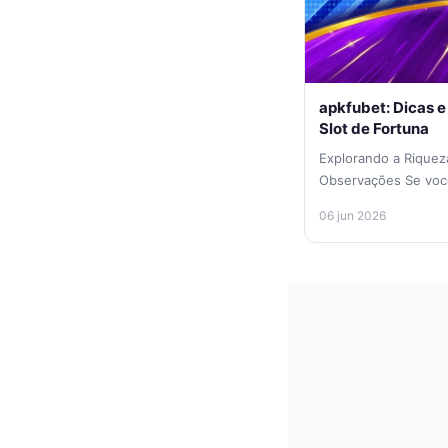
apkfubet: Dicas 
Slot de Fortuna
Explorando a Riquez
Observações Se voc
combina o brilho do..
06 jun 2026