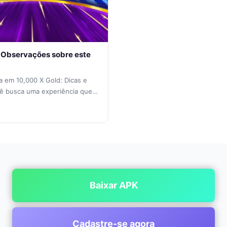
e Observações sobre este
a em 10,000 X Gold: Dicas e
ê busca uma experiência que
.
Baixar APK
Cadastre-se agora