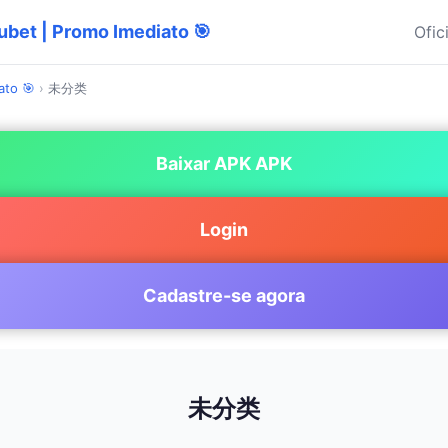
fubet | Promo Imediato 🎯
Ofic
ato 🎯
›
未分类
Baixar APK APK
Login
Cadastre-se agora
未分类